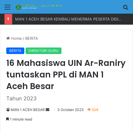
Menu
P
MAN 1 ACEH BESAR KEMBALI MENERIMA PESERTA DIDIK BARU TAHUN 2023
Home
/
BERITA
BERITA
DIREKTORI GURU
16 Mahasiswa UIN Ar-Raniry
tuntaskan PPL di MAN 1
Aceh Besar
Tahun 2023
MAN 1 ACEH BESAR
S
3 October 2023
508
e
1 minute read
n
d