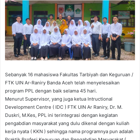
a
n
e
m
a
i
l
Sebanyak 16 mahasiswa Fakultas Tarbiyah dan Keguruan /
FTK UIN Ar-Raniry Banda Aceh telah menyelesaikan
program PPL dengan baik selama 45 hari.
Menurut Supervisor, yang juga ketua Intructional
Development Centre ( IDC ) FTK UIN Ar Raniry, Dr. M.
Duskri, M.Kes, PPL ini terintegrasi dengan kegiatan
pengabdian masyarakat yang dulu dikenal dengan kuliah
kerja nyata ( KKN ) sehingga nama programnya pun adalah
Praktik Profesi Keguruan dan Pengabdian Masyarakat (