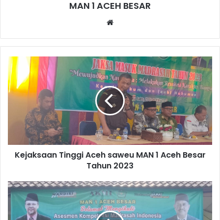
MAN 1 ACEH BESAR
W
e
b
s
i
t
e
Kejaksaan Tinggi Aceh saweu MAN 1 Aceh Besar
Tahun 2023