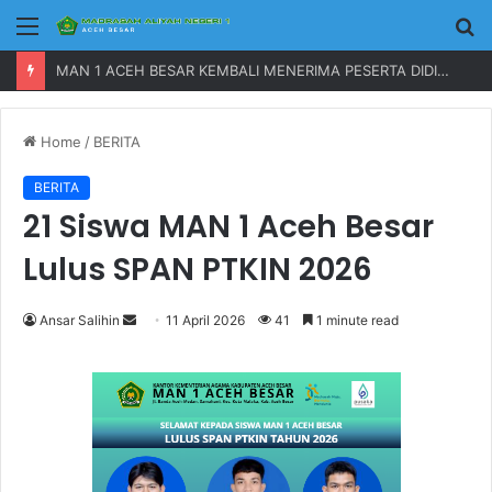
Menu
P
MAN 1 ACEH BESAR KEMBALI MENERIMA PESERTA DIDIK BARU TAHUN 2023
Home
/
BERITA
BERITA
21 Siswa MAN 1 Aceh Besar
Lulus SPAN PTKIN 2026
Ansar Salihin
S
11 April 2026
41
1 minute read
e
n
d
a
n
e