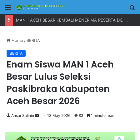
Menu
P
MAN 1 ACEH BESAR KEMBALI MENERIMA PESERTA DIDIK BARU TAHUN 2023
Home
/
BERITA
BERITA
Enam Siswa MAN 1 Aceh
Besar Lulus Seleksi
Paskibraka Kabupaten
Aceh Besar 2026
Ansar Salihin
S
13 May 2026
83
1 minute read
e
n
d