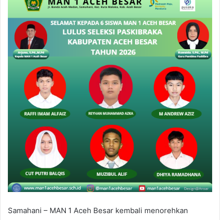
a
n
e
m
a
i
l
Samahani – MAN 1 Aceh Besar kembali menorehkan