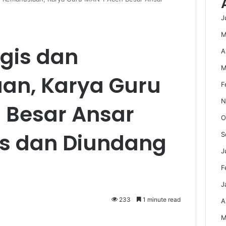
J
M
ogis dan
A
M
an, Karya Guru
F
N
 Besar Ansar
O
los dan Diundang
S
J
F
J
233
1 minute read
A
M