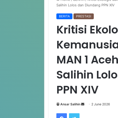
Salihin Lolos dan Diundang PPN XIV
BERITA
PRESTASI
Kritisi Ekol
Kemanusia
MAN 1 Aceh
Salihin Lo
PPN XIV
Ansar Salihin
S
2 June 2026
e
Facebook
Twitter
n