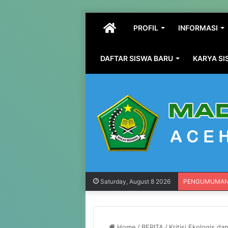
HOME
PROFIL
INFORMASI
DAFTAR SISWA BARU
KARYA S
Saturday, August 8 2026
PENGUMUMA
Home
/
BERITA
/
Kritisi Ekologis 