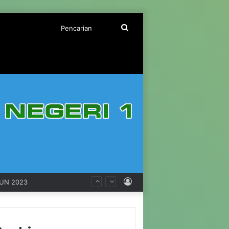
Pencarian
Log
HUN 2023
In