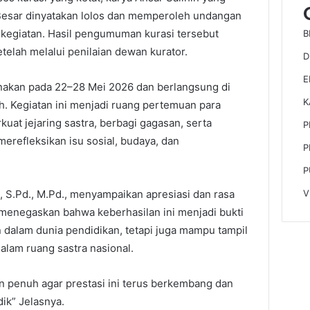
esar dinyatakan lolos dan memperoleh undangan
 kegiatan. Hasil pengumuman kurasi tersebut
B
telah melalui penilaian dewan kurator.
D
E
nakan pada 22–28 Mei 2026 dan berlangsung di
K
h. Kegiatan ini menjadi ruang pertemuan para
at jejaring sastra, berbagi gagasan, serta
P
erefleksikan isu sosial, budaya, dan
P
P
, S.Pd., M.Pd., menyampaikan apresiasi dan rasa
V
a menegaskan bahwa keberhasilan ini menjadi bukti
 dalam dunia pendidikan, tetapi juga mampu tampil
alam ruang sastra nasional.
penuh agar prestasi ini terus berkembang dan
dik” Jelasnya.