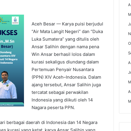
A
M
Aceh Besar — Karya puisi berjudul
J
“Air Mata Langit Negeri” dan “Duka
N
Luka Sumatera” yang ditulis oleh
O
Ansar Salihin dengan nama pena
S
Win Ansar berhasil lolos dalam
kurasi sekaligus diundang dalam
A
Pertemuan Penyair Nusantara
J
(PPN) XIV Aceh–Indonesia. Dalam
M
ajang tersebut, Ansar Salihin juga
A
tercatat sebagai perwakilan
Indonesia yang diikuti oleh 14
M
Nagara peserta PPN.
ari berbagai daerah di Indonesia dan 14 Negara
ses kurasi yang ketat, karya Ansar Salihin yang