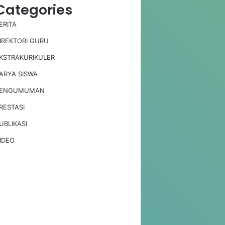
Categories
ERITA
IREKTORI GURU
KSTRAKURIKULER
ARYA SISWA
ENGUMUMAN
RESTASI
UBLIKASI
IDEO