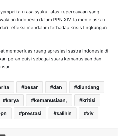
nyampaikan rasa syukur atas kepercayaan yang
wakilan Indonesia dalam PPN XIV. Ia menjelaskan
 dari refleksi mendalam terhadap krisis lingkungan
at memperluas ruang apresiasi sastra Indonesia di
kan peran puisi sebagai suara kemanusiaan dan
Ansar
rita
besar
dan
diundang
karya
kemanusiaan,
kritisi
ppn
prestasi
salihin
xiv
Print