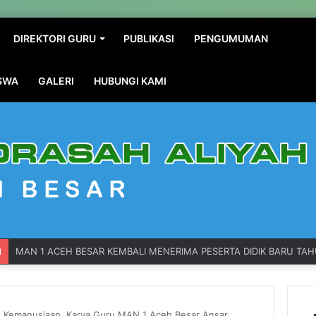
DIREKTORI GURU
PUBLIKASI
PENGUMUMAN
ISWA
GALERI
HUBUNGI KAMI
MAN 1 ACEH BESAR KEMBALI MENERIMA PESERTA DIDIK BARU TA
N
dan Kemanusiaan, Karya Guru MAN 1 Aceh Besar Ansar