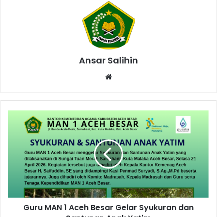
Ansar Salihin
W
e
b
s
i
t
e
Guru MAN 1 Aceh Besar Gelar Syukuran dan