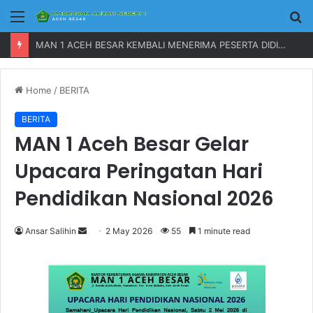
Menu
P
MAN 1 ACEH BESAR KEMBALI MENERIMA PESERTA DIDIK BARU TAHUN 2023
Home
/
BERITA
BERITA
MAN 1 Aceh Besar Gelar
Upacara Peringatan Hari
Pendidikan Nasional 2026
Ansar Salihin
S
2 May 2026
55
1 minute read
e
n
d
a