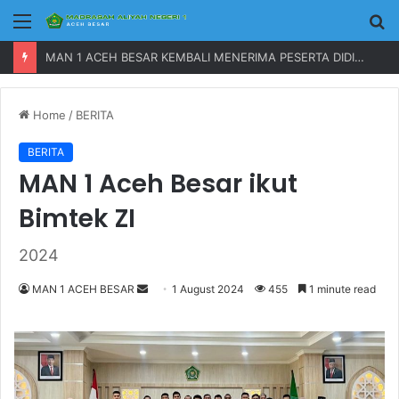
Menu
P
MAN 1 ACEH BESAR KEMBALI MENERIMA PESERTA DIDIK BARU TAHUN 2023
Home
/
BERITA
BERITA
MAN 1 Aceh Besar ikut
Bimtek ZI
2024
MAN 1 ACEH BESAR
S
1 August 2024
455
1 minute read
e
n
d
a
n