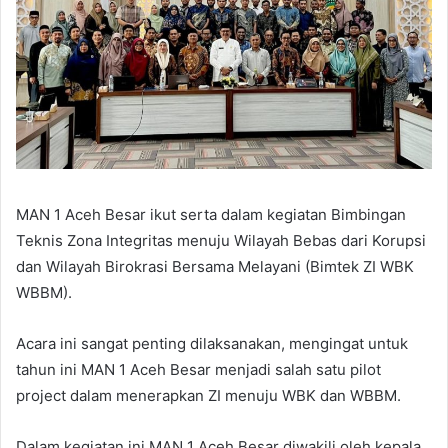
e
m
a
i
l
MAN 1 Aceh Besar ikut serta dalam kegiatan Bimbingan
Teknis Zona Integritas menuju Wilayah Bebas dari Korupsi
dan Wilayah Birokrasi Bersama Melayani (Bimtek ZI WBK
WBBM).
Acara ini sangat penting dilaksanakan, mengingat untuk
tahun ini MAN 1 Aceh Besar menjadi salah satu pilot
project dalam menerapkan ZI menuju WBK dan WBBM.
Dalam kegiatan ini MAN 1 Aceh Besar diwakili oleh kepala