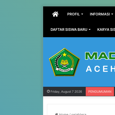
HOME
PROFIL
INFORMASI
DAFTAR SISWA BARU
KARYA S
Friday, August 7 2026
PENGUMUMAN
Home
/
sejahtera