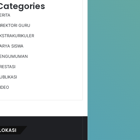
Categories
ERITA
IREKTORI GURU
KSTRAKURIKULER
ARYA SISWA
ENGUMUMAN
RESTASI
UBLIKASI
IDEO
LOKASI