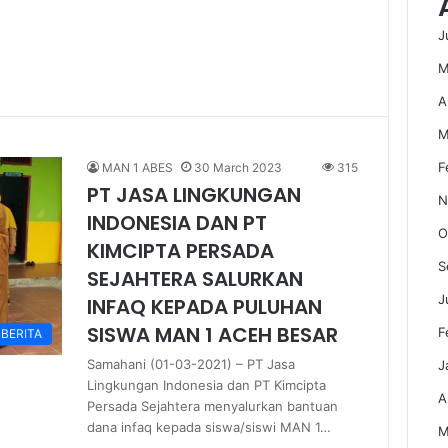
J
M
A
M
F
MAN 1 ABES
30 March 2023
315
PT JASA LINGKUNGAN
N
INDONESIA DAN PT
O
KIMCIPTA PERSADA
S
SEJAHTERA SALURKAN
J
INFAQ KEPADA PULUHAN
SISWA MAN 1 ACEH BESAR
F
BERITA
Samahani (01-03-2021) – PT Jasa
J
Lingkungan Indonesia dan PT Kimcipta
A
Persada Sejahtera menyalurkan bantuan
dana infaq kepada siswa/siswi MAN 1…
M