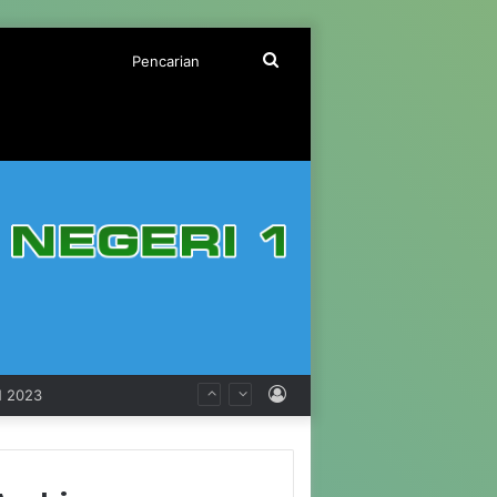
Pencarian
Log
 2023
In