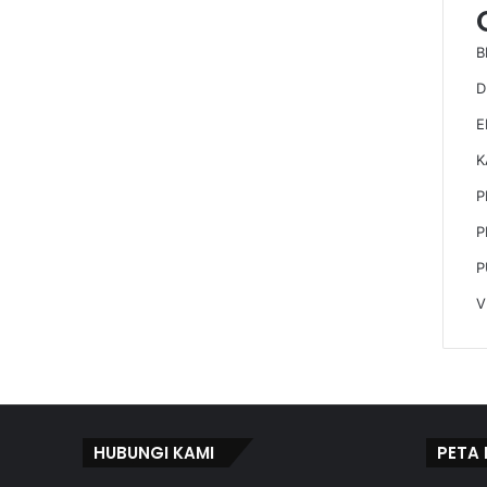
B
D
E
K
P
P
P
V
HUBUNGI KAMI
PETA 