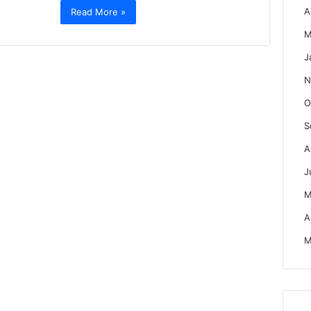
A
Read More »
M
J
N
O
S
A
J
M
A
M