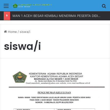
Menu
P
MAN 1 ACEH BESAR KEMBALI MENERIMA PESERTA DIDIK BARU TAHUN 2023
Home
/
siswa/i
siswa/i