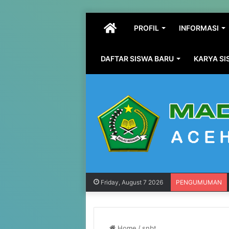
HOME
PROFIL
INFORMASI
DAFTAR SISWA BARU
KARYA S
Friday, August 7 2026
PENGUMUMAN
Home
/
snbt