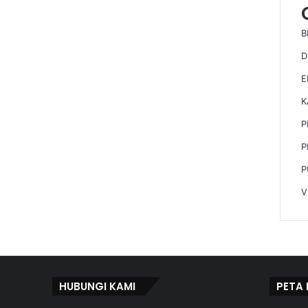
B
D
E
K
P
P
P
V
HUBUNGI KAMI
PETA 