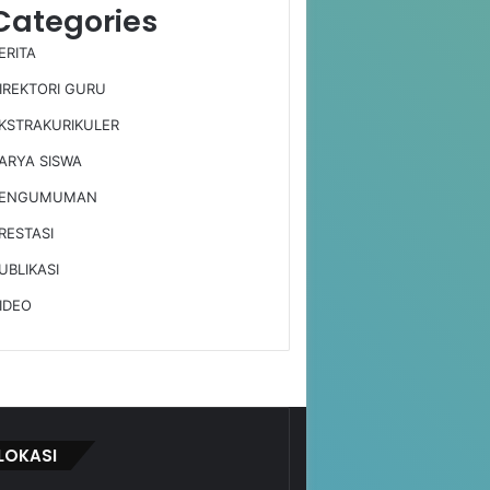
Categories
ERITA
IREKTORI GURU
KSTRAKURIKULER
ARYA SISWA
ENGUMUMAN
RESTASI
UBLIKASI
IDEO
LOKASI