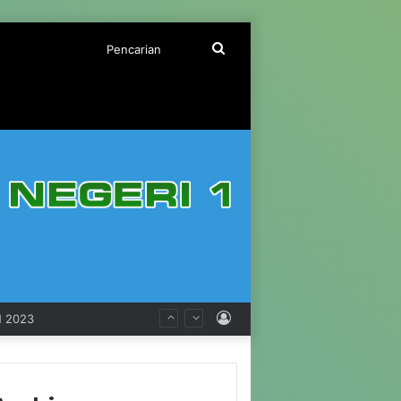
Pencarian
Log
 2023
In