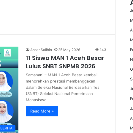
J
M
A
M
F
Ansar Salihin
25 May 2026
143
11 Siswa MAN 1 Aceh Besar
N
Lulus SNBT SNPMB 2026
O
Samahani – MAN 1 Aceh Besar kembali
S
menorehkan prestasi membanggakan
dalam Seleksi Nasional Berdasarkan Tes
J
(SNBT) Seleksi Nasional Penerimaan
F
Mahasiswa…
J
Read More »
A
M
BERITA