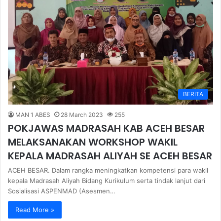
BERITA
MAN 1 ABES
28 March 2023
255
POKJAWAS MADRASAH KAB ACEH BESAR
MELAKSANAKAN WORKSHOP WAKIL
KEPALA MADRASAH ALIYAH SE ACEH BESAR
ACEH BESAR. Dalam rangka meningkatkan kompetensi para wakil
kepala Madrasah Aliyah Bidang Kurikulum serta tindak lanjut dari
Sosialisasi ASPENMAD (Asesmen…
Read More »