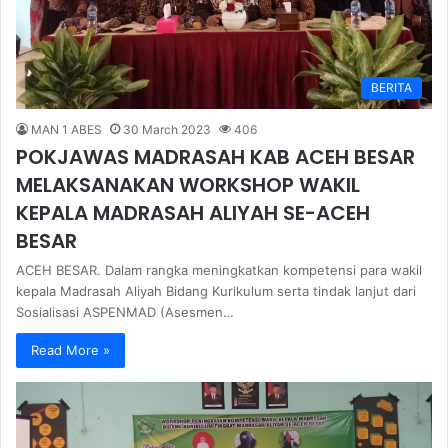
BERITA
MAN 1 ABES
30 March 2023
406
POKJAWAS MADRASAH KAB ACEH BESAR
MELAKSANAKAN WORKSHOP WAKIL
KEPALA MADRASAH ALIYAH SE-ACEH
BESAR
ACEH BESAR. Dalam rangka meningkatkan kompetensi para wakil
kepala Madrasah Aliyah Bidang Kurikulum serta tindak lanjut dari
Sosialisasi ASPENMAD (Asesmen…
Read More »