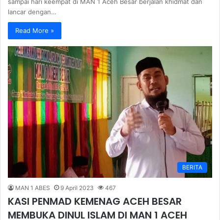
sampai hari keempat di MAN 1 Aceh Besar berjalan khidmat dan
lancar dengan…
Read More »
BERITA
MAN 1 ABES
9 April 2023
467
KASI PENMAD KEMENAG ACEH BESAR
MEMBUKA DINUL ISLAM DI MAN 1 ACEH