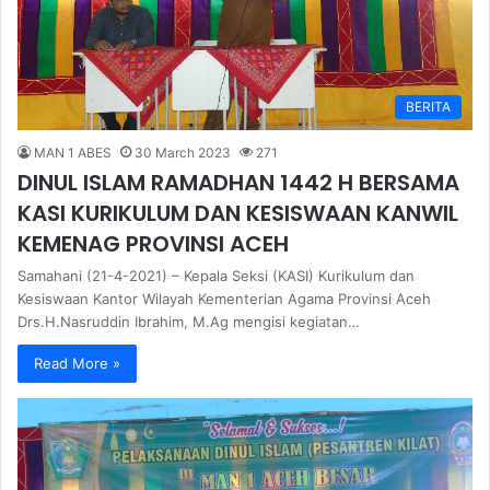
BERITA
MAN 1 ABES
30 March 2023
271
DINUL ISLAM RAMADHAN 1442 H BERSAMA
KASI KURIKULUM DAN KESISWAAN KANWIL
KEMENAG PROVINSI ACEH
Samahani (21-4-2021) – Kepala Seksi (KASI) Kurikulum dan
Kesiswaan Kantor Wilayah Kementerian Agama Provinsi Aceh
Drs.H.Nasruddin Ibrahim, M.Ag mengisi kegiatan…
Read More »