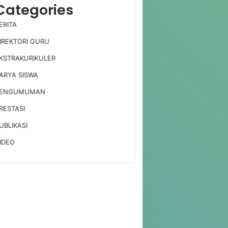
Categories
ERITA
IREKTORI GURU
KSTRAKURIKULER
ARYA SISWA
ENGUMUMAN
RESTASI
UBLIKASI
IDEO