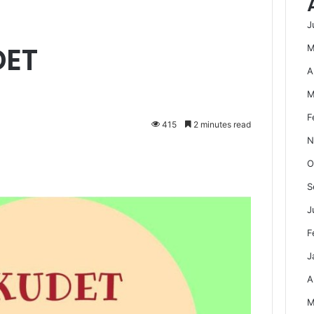
J
DET
M
A
M
F
415
2 minutes read
N
O
S
J
F
J
A
M