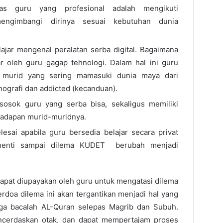
s guru yang profesional adalah mengikuti
ngimbangi dirinya sesuai kebutuhan dunia
ajar mengenal peralatan serba digital. Bagaimana
ar oleh guru gagap tehnologi. Dalam hal ini guru
murid yang sering mamasuki dunia maya dari
nografi dan addicted (kecanduan).
osok guru yang serba bisa, sekaligus memiliki
hadapan murid-muridnya.
esai apabila guru bersedia belajar secara privat
erhenti sampai dilema KUDET berubah menjadi
apat diupayakan oleh guru untuk mengatasi dilema
doa dilema ini akan tergantikan menjadi hal yang
ga bacalah AL-Quran selepas Magrib dan Subuh.
erdaskan otak, dan dapat mempertajam proses