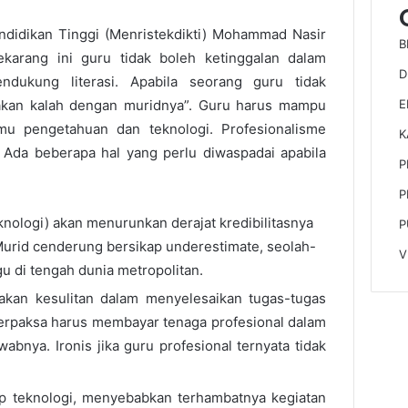
endidikan Tinggi (Menristekdikti) Mohammad Nasir
B
karang ini guru tidak boleh ketinggalan dalam
D
dukung literasi. Apabila seorang guru tidak
E
 akan kalah dengan muridnya”. Guru harus mampu
u pengetahuan dan teknologi. Profesionalisme
K
. Ada beberapa hal yang perlu diwaspadai apabila
P
P
nologi) akan menurunkan derajat kredibilitasnya
P
Murid cenderung bersikap underestimate, seolah-
V
u di tengah dunia metropolitan.
kan kesulitan dalam menyelesaikan tugas-tugas
erpaksa harus membayar tenaga profesional dalam
bnya. Ironis jika guru profesional ternyata tidak
p teknologi, menyebabkan terhambatnya kegiatan