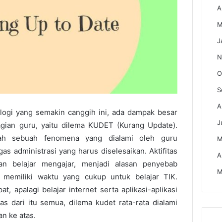
A
M
J
N
O
S
A
ogi yang semakin canggih ini, ada dampak besar
J
gian guru, yaitu dilema KUDET (Kurang Update).
ah sebuah fenomena yang dialami oleh guru
M
s administrasi yang harus diselesaikan. Aktifitas
A
an belajar mengajar, menjadi alasan penyebab
M
emiliki waktu yang cukup untuk belajar TIK.
, apalagi belajar internet serta aplikasi-aplikasi
s dari itu semua, dilema kudet rata-rata dialami
an ke atas.