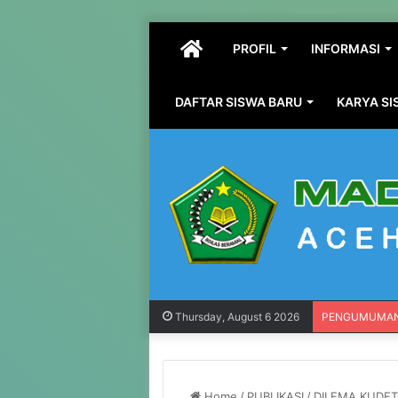
HOME
PROFIL
INFORMASI
DAFTAR SISWA BARU
KARYA S
Thursday, August 6 2026
PENGUMUMA
Home
/
PUBLIKASI
/
DILEMA KUDET