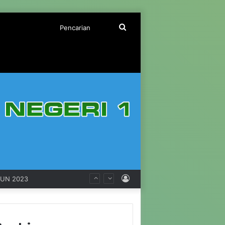
Pencarian
Log
HUN 2023
In