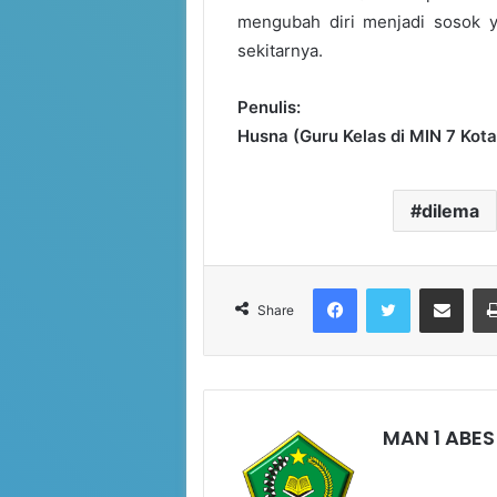
mengubah diri menjadi sosok y
sekitarnya.
Penulis:
Husna (Guru Kelas di MIN 7 Kot
dilema
Facebook
Twitter
Share via Email
Share
MAN 1 ABES